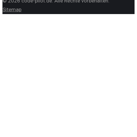
©
2026
code-pilot.de
. Alle Rechte vorbehalten.
Sitemap