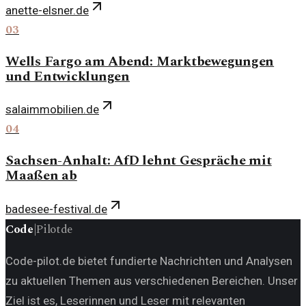
anette-elsner.de
03
Wells Fargo am Abend: Marktbewegungen
und Entwicklungen
salaimmobilien.de
04
Sachsen-Anhalt: AfD lehnt Gespräche mit
Maaßen ab
badesee-festival.de
Code
|
Pilot
de
Code-pilot.de bietet fundierte Nachrichten und Analysen
zu aktuellen Themen aus verschiedenen Bereichen. Unser
Ziel ist es, Leserinnen und Leser mit relevanten