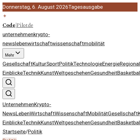
Donnerstag, 6. August 2026
Tagesausgabe
✦
Code
|
Pilot
de
unternehmen
krypto-
news
leben
wirtschaft
wissenschaft
mobilität
Mehr
Gesellschaft
Kultur
Sport
Politik
Technologie
Energie
Regiona
Einblicke
Technik
Kunst
Weltgeschehen
Gesundheit
Basketbal
Unternehmen
Krypto-
News
Leben
Wirtschaft
Wissenschaft
Mobilität
Gesellschaft
Einblicke
Technik
Kunst
Weltgeschehen
Gesundheit
Basketbal
Startseite
/
Politik