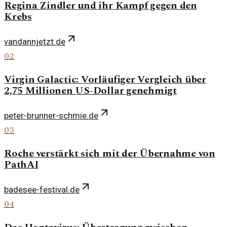
Regina Zindler und ihr Kampf gegen den
Krebs
vandannjetzt.de
02
Virgin Galactic: Vorläufiger Vergleich über
2,75 Millionen US-Dollar genehmigt
peter-brunner-schmie.de
03
Roche verstärkt sich mit der Übernahme von
PathAI
badesee-festival.de
04