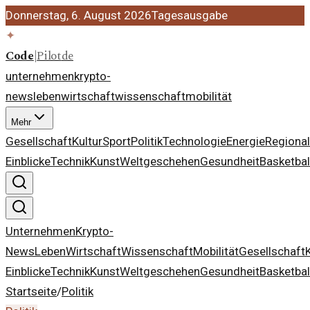
Donnerstag, 6. August 2026
Tagesausgabe
✦
Code
|
Pilot
de
unternehmen
krypto-
news
leben
wirtschaft
wissenschaft
mobilität
Mehr
Gesellschaft
Kultur
Sport
Politik
Technologie
Energie
Regiona
Einblicke
Technik
Kunst
Weltgeschehen
Gesundheit
Basketbal
Unternehmen
Krypto-
News
Leben
Wirtschaft
Wissenschaft
Mobilität
Gesellschaft
Einblicke
Technik
Kunst
Weltgeschehen
Gesundheit
Basketbal
Startseite
/
Politik