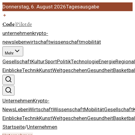
Donnerstag, 6. August 2026
Tagesausgabe
✦
Code
|
Pilot
de
unternehmen
krypto-
news
leben
wirtschaft
wissenschaft
mobilität
Mehr
Gesellschaft
Kultur
Sport
Politik
Technologie
Energie
Regiona
Einblicke
Technik
Kunst
Weltgeschehen
Gesundheit
Basketbal
Unternehmen
Krypto-
News
Leben
Wirtschaft
Wissenschaft
Mobilität
Gesellschaft
Einblicke
Technik
Kunst
Weltgeschehen
Gesundheit
Basketbal
Startseite
/
Unternehmen