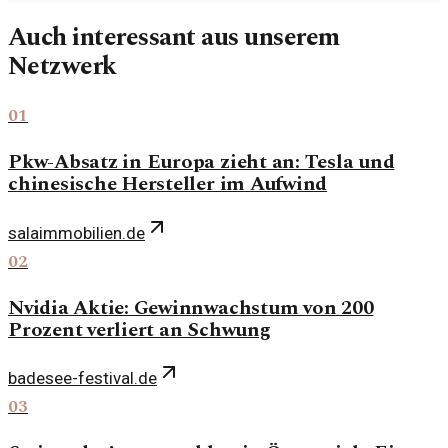
Auch interessant aus unserem
Netzwerk
01
Pkw-Absatz in Europa zieht an: Tesla und
chinesische Hersteller im Aufwind
salaimmobilien.de
02
Nvidia Aktie: Gewinnwachstum von 200
Prozent verliert an Schwung
badesee-festival.de
03