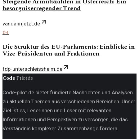
Steigende Armutszahlen in Österreich: Ein
besorgniserregender Trend
vandannjetzt.de
04
Die Struktur des EU-Parlaments: Einblicke in
Vize-Präsidenten und Fraktionen
fdp-unterschleissheim.de
Code
|
Pilot
de
Code-pilot.de bietet fundierte Nachrichten und Analysen
zu aktuellen Themen aus verschiedenen Bereichen. Unser
Ziel ist es, Leserinnen und Leser mit relevanten
Informationen und Perspektiven zu versorgen, die das
Verständnis komplexer Zusammenhänge fördern.