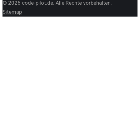
©
2026
code-pilot.de
. Alle Rechte vorbehalten.
Sitemap