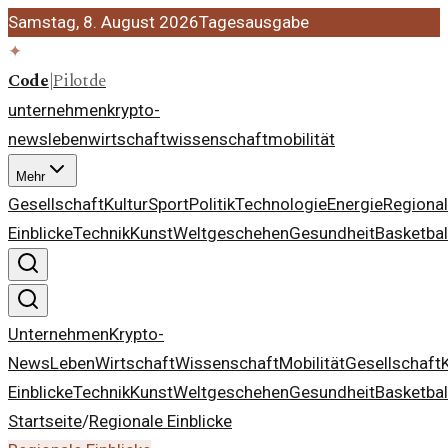
Samstag, 8. August 2026
Tagesausgabe
✦
Code
|
Pilot
de
unternehmen
krypto-
news
leben
wirtschaft
wissenschaft
mobilität
Mehr
Gesellschaft
Kultur
Sport
Politik
Technologie
Energie
Regiona
Einblicke
Technik
Kunst
Weltgeschehen
Gesundheit
Basketbal
Unternehmen
Krypto-
News
Leben
Wirtschaft
Wissenschaft
Mobilität
Gesellschaft
Einblicke
Technik
Kunst
Weltgeschehen
Gesundheit
Basketbal
Startseite
/
Regionale Einblicke